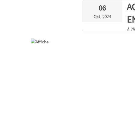
A
06
Oct. 2024
E
à Vi