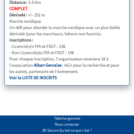
Distance :
5.5 Km
COMPLET
Dénivelé :
+/- 192 m
Marche nordique.
Un défi pour aborder la marche nordique avec un plus faible
dénivelé (pour les marcheurs, bâtons non fournis).
Inscriptions :
- Licencié(e)s FFA et FSGT : 12€
- Non Licencié(e)s FFA et FSGT : 14€
Pour chaque inscription, l’organisateur reversera 1€ à
l’association
Alban Gervaise
: AGir pour la recherche et pour
les autres, partenaire de l'événement.
Voir la LISTE DE INSCRITS
Téléchargement
Nous contacter
3D Secure Qu'est-ce que c'est ?