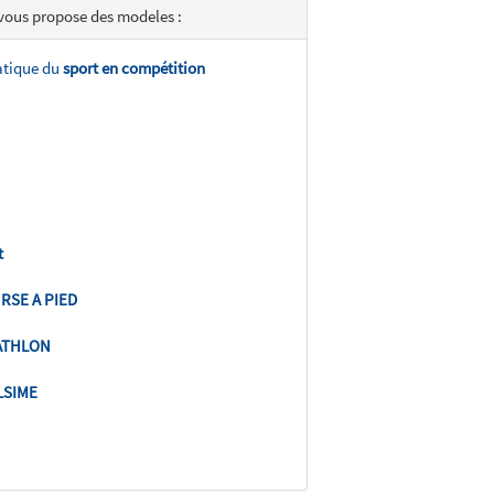
 vous propose des modeles :
ratique du
sport en compétition
t
RSE A PIED
ATHLON
LSIME