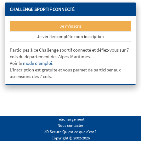
CHALLENGE SPORTIF CONNECTÉ
Je m'inscris
Je vérifie/complète mon inscription
Participez à ce Challenge sportif connecté et défiez-vous sur 7
cols du département des Alpes-Maritimes.
Voir le
mode d'emploi
.
L'inscription est gratuite et vous permet de participer aux
ascensions des 7 cols.
Téléchargement
Nous contacter
3D Secure Qu'est-ce que c'est ?
Copyright © 2002-2026