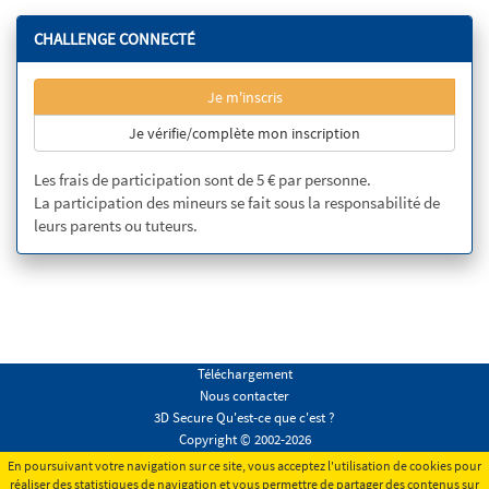
CHALLENGE CONNECTÉ
Je m'inscris
Je vérifie/complète mon inscription
Les frais de participation sont de 5 € par personne.
La participation des mineurs se fait sous la responsabilité de
leurs parents ou tuteurs.
Téléchargement
Nous contacter
3D Secure Qu'est-ce que c'est ?
Copyright © 2002-2026
Conditions générales
En poursuivant votre navigation sur ce site, vous acceptez l'utilisation de cookies pour
Mentions légales
réaliser des statistiques de navigation et vous permettre de partager des contenus sur