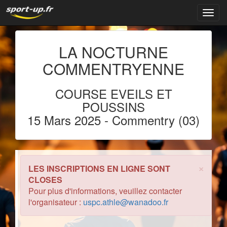
Navig
LA NOCTURNE
COMMENTRYENNE
COURSE EVEILS ET
POUSSINS
15 Mars 2025
- Commentry (03)
×
LES INSCRIPTIONS EN LIGNE SONT
CLOSES
Pour plus d'informations, veuillez contacter
l'organisateur :
uspc.athle@wanadoo.fr