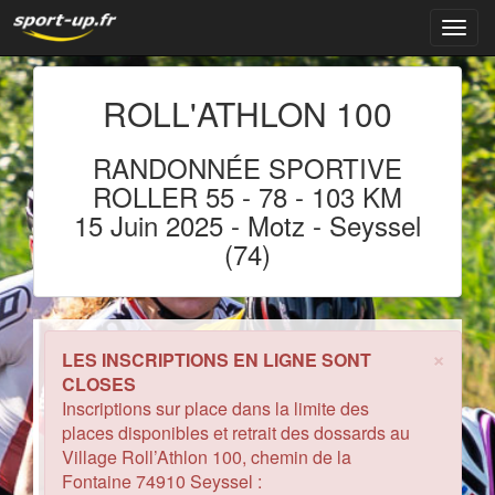
Navig
ROLL'ATHLON 100
RANDONNÉE SPORTIVE
ROLLER 55
-
78
-
103 KM
15 Juin 2025
- Motz
-
Seyssel
(74)
×
LES INSCRIPTIONS EN LIGNE SONT
CLOSES
Inscriptions sur place dans la limite des
places disponibles et retrait des dossards au
Village Roll’Athlon 100, chemin de la
Fontaine 74910 Seyssel :