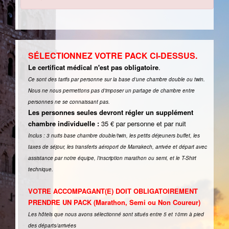
SÉLECTIONNEZ VOTRE PACK CI-DESSUS.
Le certificat médical n'est pas obligatoire
.
Ce sont des tarifs par personne sur la base d’une chambre double ou twin.
Nous ne nous permettons pas d’imposer un partage de chambre entre
personnes ne se connaissant pas.
Les personnes seules devront régler un supplément
chambre individuelle :
35 € par personne et par nuit
Inclus : 3 nuits base chambre double/twin, les petits déjeuners buffet, les
taxes de séjour, les transferts aéroport de Marrakech, arrivée et départ avec
assistance par notre équipe, l’inscription marathon ou semi, et le T-Shirt
technique.
VOTRE ACCOMPAGANT(E) DOIT OBLIGATOIREMENT
PRENDRE UN PACK (Marathon, Semi ou Non Coureur)
Les hôtels que nous avons sélectionné sont situés entre 5 et 10mn à pied
des départs/arrivées