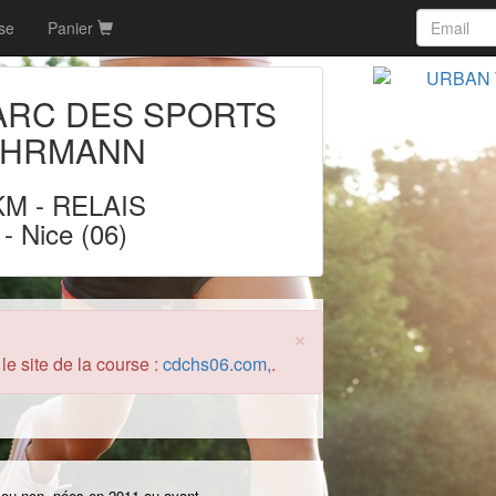
rse
Panier
ARC DES SPORTS
EHRMANN
 KM
-
RELAIS
- Nice (06)
×
le site de la course :
cdchs06.com,
.
 ou non, nées en 2011 ou avant.