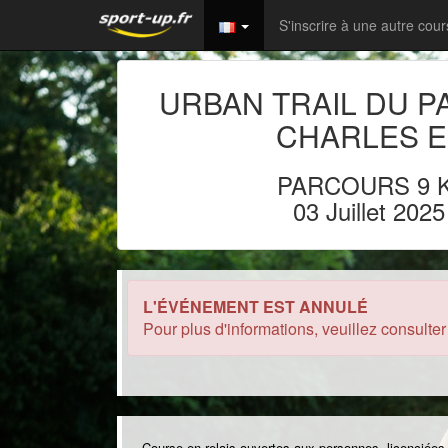
S'inscrire à une autre cou
URBAN TRAIL DU P
CHARLES 
PARCOURS 9
03 Juillet 2025
L'ÉVÉNEMENT EST ANNULÉ
Pour plus d'informations, veuillez consulter 
Course en relais ouvertes aux personnes, licenciées