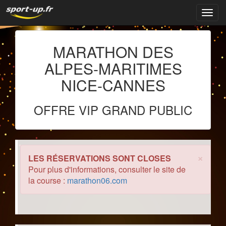
Navig
MARATHON DES
ALPES-MARITIMES
NICE-CANNES
OFFRE VIP GRAND PUBLIC
×
LES RÉSERVATIONS SONT CLOSES
Pour plus d'informations, consulter le site de
la course :
marathon06.com