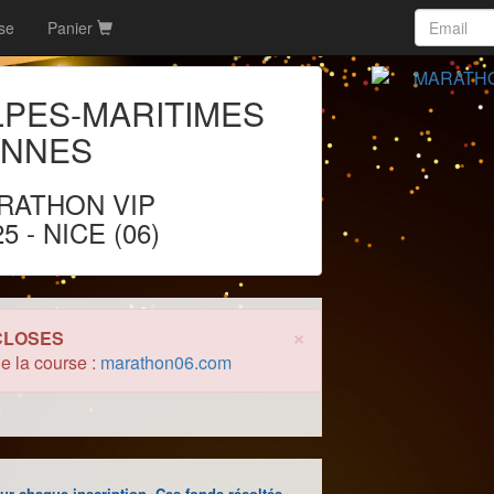
rse
Panier
LPES-MARITIMES
ANNES
RATHON VIP
25
- NICE (06)
×
 CLOSES
de la course :
marathon06.com
ur chaque inscription. Ces fonds récoltés