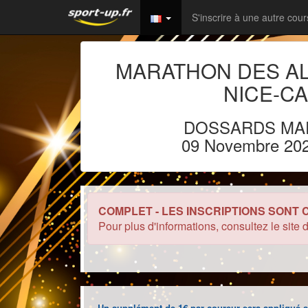
S'inscrire à une autre cou
MARATHON DES
A
NICE-C
DOSSARDS MA
09 Novembre 20
COMPLET - LES INSCRIPTIONS SONT
Pour plus d'informations, consultez le site 
Un supplément de 1€ par coureur sera appliqué s