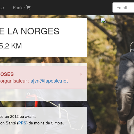
rse
Panier
E LA NORGES
5,2 KM
×
LOSES
l'organisateur :
ajvn@laposte.net
es en 2012 ou avant.
on Santé (
PPS
) de moins de 3 mois.