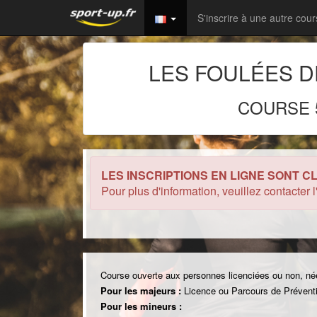
S'inscrire à une autre cou
LES FOULÉES D
COURSE 
LES INSCRIPTIONS EN LIGNE SONT C
Pour plus d'information, veuillez contacter 
Course ouverte aux personnes licenciées ou non, né
Pour les majeurs :
Licence ou Parcours de Préventi
Pour les mineurs :