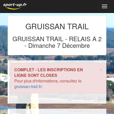
Navig
GRUISSAN TRAIL
GRUISSAN TRAIL
-
RELAIS A 2
-
Dimanche 7 Décembre
×
COMPLET - LES INSCRIPTIONS EN
LIGNE SONT CLOSES
Pour plus d'informations, consultez le
gruissan-trail.fr/
.