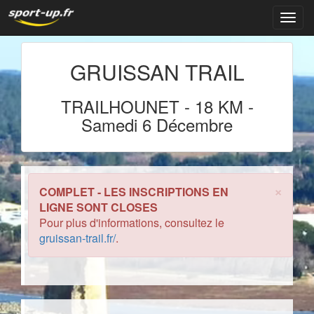
Navig
GRUISSAN TRAIL
TRAILHOUNET
-
18 KM
-
Samedi 6 Décembre
×
COMPLET - LES INSCRIPTIONS EN
LIGNE SONT CLOSES
Pour plus d'informations, consultez le
gruissan-trail.fr/
.