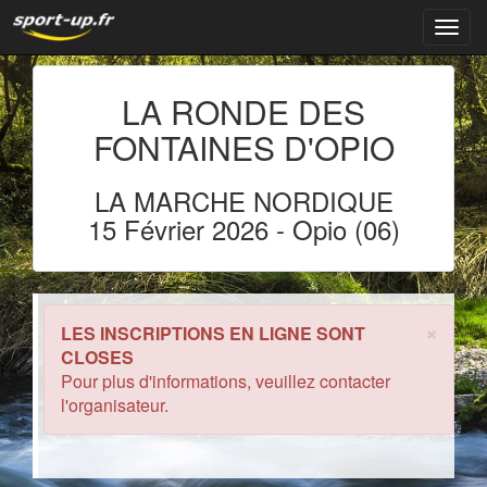
Navig
LA RONDE DES
FONTAINES D'OPIO
LA MARCHE NORDIQUE
15 Février 2026
- Opio (06)
×
LES INSCRIPTIONS EN LIGNE SONT
CLOSES
Pour plus d'informations, veuillez contacter
l'organisateur.