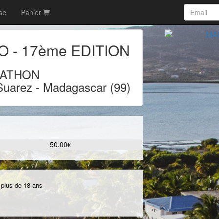
rse
Panier
GO
-
17ème EDITION
RATHON
Suarez
-
Madagascar (99)
50.00
€
 plus de 18 ans