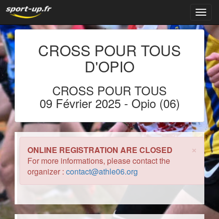
Navig
CROSS POUR TOUS
D'OPIO
CROSS POUR TOUS
09 Février 2025
- Opio (06)
×
ONLINE REGISTRATION ARE CLOSED
For more informations, please contact the
organizer :
contact@athle06.org