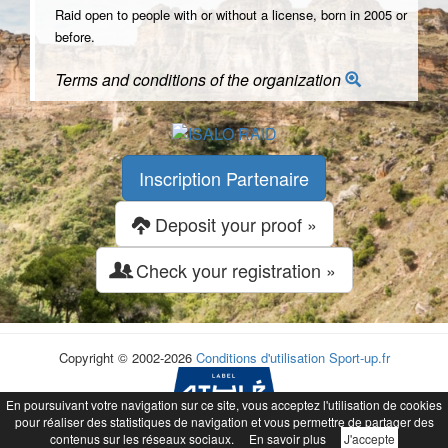
Raid open to people with or without a license, born in 2005 or
before.
Terms and conditions of the organization
Inscription Partenaire
Deposit your proof »
Check your registration »
Copyright © 2002-2026
Conditions d'utilisation
Sport-up.fr
En poursuivant votre navigation sur ce site, vous acceptez l'utilisation de cookies
pour réaliser des statistiques de navigation et vous permettre de partager des
contenus sur les réseaux sociaux.
En savoir plus
J'accepte