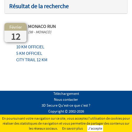
Résultat de la recherche
MONACO RUN
Février
(98 - MONACO)
12
10 KM OFFICIEL
5 KM OFFICIEL
CITY TRAIL 12 KM
Téléchargement
Nous contacter
3D Secure Qu'est-ce que c'est ?
Copyright © 2002-2026
Conditions générales
En poursuivant votre navigation sur ce site, vous acceptez l'utilisation de cookies pour
Mentions légales
réaliser des statistiques de navigation et vous permettre de partager des contenus sur
les réseaux sociaux.
En savoir plus
J'accepte
Tous droits réservés