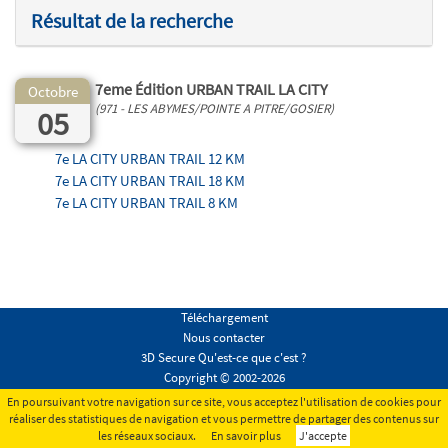
Résultat de la recherche
7eme Édition URBAN TRAIL LA CITY
Octobre
(971 - LES ABYMES/POINTE A PITRE/GOSIER)
05
7e LA CITY URBAN TRAIL 12 KM
7e LA CITY URBAN TRAIL 18 KM
7e LA CITY URBAN TRAIL 8 KM
Téléchargement
Nous contacter
3D Secure Qu'est-ce que c'est ?
Copyright © 2002-2026
Conditions générales
En poursuivant votre navigation sur ce site, vous acceptez l'utilisation de cookies pour
Mentions légales
réaliser des statistiques de navigation et vous permettre de partager des contenus sur
les réseaux sociaux.
En savoir plus
J'accepte
Tous droits réservés