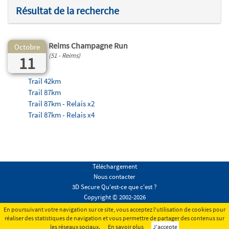
Résultat de la recherche
Reims Champagne Run
Octobre
(51 - Reims)
11
Trail 42km
Trail 87km
Trail 87km - Relais x2
Trail 87km - Relais x4
Téléchargement
Nous contacter
3D Secure Qu'est-ce que c'est ?
Copyright © 2002-2026
Conditions générales
En poursuivant votre navigation sur ce site, vous acceptez l'utilisation de cookies pour
Mentions légales
réaliser des statistiques de navigation et vous permettre de partager des contenus sur
les réseaux sociaux.
En savoir plus
J'accepte
Tous droits réservés