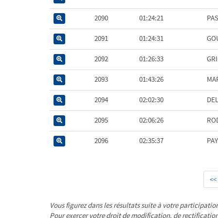
2090
01:24:21
PA
2091
01:24:31
GO
2092
01:26:33
GR
2093
01:43:26
MA
2094
02:02:30
DE
2095
02:06:26
RO
2096
02:35:37
PAY
<<
Vous figurez dans les résultats suite à votre participatio
Pour exercer votre droit de modification, de rectificat