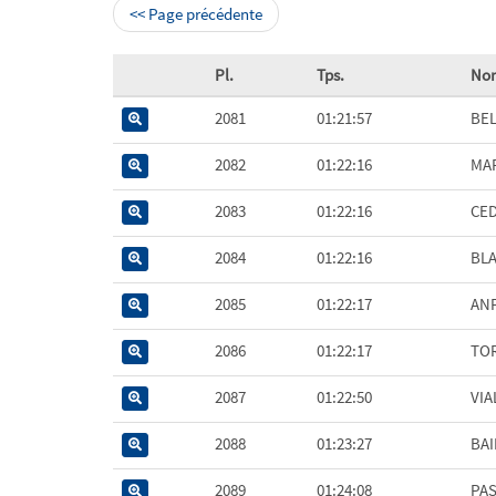
<< Page précédente
Pl.
Tps.
No
2081
01:21:57
BE
2082
01:22:16
MA
2083
01:22:16
CE
2084
01:22:16
BL
2085
01:22:17
AN
2086
01:22:17
TO
2087
01:22:50
VIA
2088
01:23:27
BAI
2089
01:24:08
PA