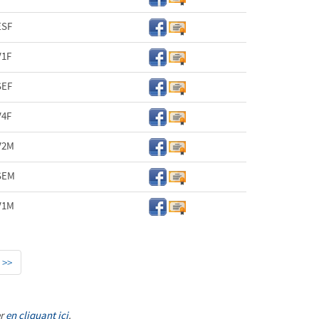
ESF
V1F
SEF
V4F
V2M
SEM
V1M
>>
er
en cliquant ici
.