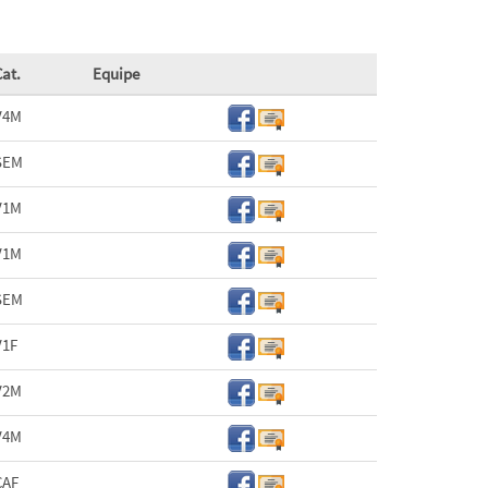
Cat.
Equipe
V4M
SEM
V1M
V1M
SEM
V1F
V2M
V4M
CAF