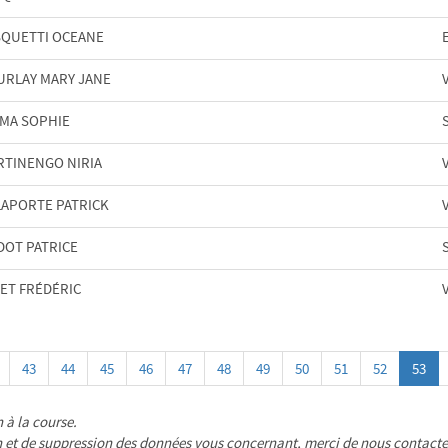
SQUETTI OCEANE
URLAY MARY JANE
IMA SOPHIE
RTINENGO NIRIA
LAPORTE PATRICK
DOT PATRICE
ET FRÉDÉRIC
43
44
45
46
47
48
49
50
51
52
53
n à la course.
ion et de suppression des données vous concernant, merci de nous contact