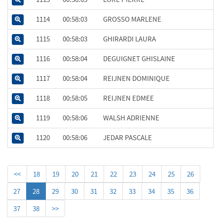
1114
00:58:03
GROSSO MARLENE
1115
00:58:03
GHIRARDI LAURA
1116
00:58:04
DEGUIGNET GHISLAINE
1117
00:58:04
REIJNEN DOMINIQUE
1118
00:58:05
REIJNEN EDMEE
1119
00:58:06
WALSH ADRIENNE
1120
00:58:06
JEDAR PASCALE
<<
18
19
20
21
22
23
24
25
26
27
28
29
30
31
32
33
34
35
36
37
38
>>