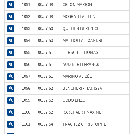
1091
00:57:49
CICION MARION
1092
00:57:49
MCGRATH AILEEN
1093
00:57:50
QUEHEN BERENICE
1094
00:57:50
MATTIOLI ALEXANDRE
1095
00:57:51
HERSCHE THOMAS
1096
00:57:51
AUDIBERTI FRANCK
1097
00:57:51
MARINO ALIZÉE
1098
00:57:52
BENCHERIF HANISSA
1099
00:57:52
ODDO ENZO
1100
00:57:52
RARCHAERT MAXIME
1101
00:57:54
TRACHEZ CHRISTOPHE