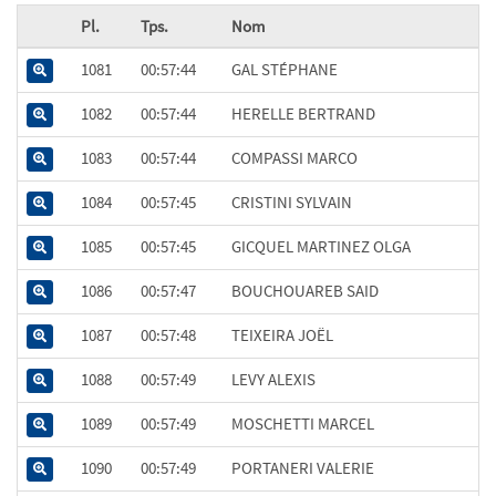
Pl.
Tps.
Nom
1081
00:57:44
GAL STÉPHANE
1082
00:57:44
HERELLE BERTRAND
1083
00:57:44
COMPASSI MARCO
1084
00:57:45
CRISTINI SYLVAIN
1085
00:57:45
GICQUEL MARTINEZ OLGA
1086
00:57:47
BOUCHOUAREB SAID
1087
00:57:48
TEIXEIRA JOËL
1088
00:57:49
LEVY ALEXIS
1089
00:57:49
MOSCHETTI MARCEL
1090
00:57:49
PORTANERI VALERIE