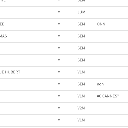
M
JUM
ÉE
M
SEM
ONN
OMAS
M
SEM
M
SEM
M
SEM
UE HUBERT
M
V1M
M
SEM
non
M
V1M
AC CANNES*
M
V2M
M
V1M