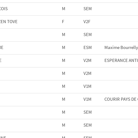
COIS
M
SEM
ZEN TOVE
F
V2F
M
SEM
ME
M
ESM
Maxime Bourrelly
E
M
V2M
ESPERANCE ANTI
M
V2M
M
V1M
M
V1M
COURIR PAYS DE
M
SEM
M
SEM
INE
M
SEM