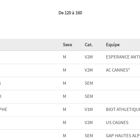
De 120 à 160
Sexe
Cat.
Equipe
M
V2M
ESPERANCE ANTI
M
V2M
AC CANNES*
S
M
SEM
K
M
SEM
PHE
M
V1M
BIOT ATHLETIQU
M
V2M
US CAGNES
M
SEM
GAP HAUTES ALP