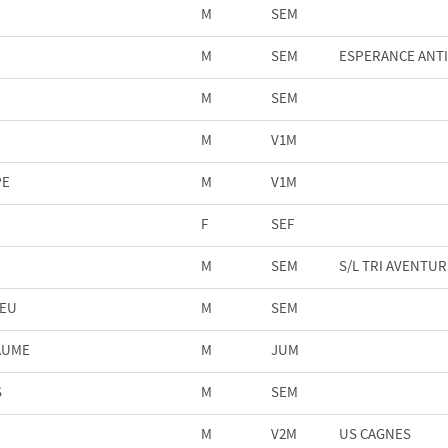
M
SEM
M
SEM
ESPERANCE ANTI
M
SEM
M
V1M
PE
M
V1M
F
SEF
M
SEM
S/L TRI AVENTUR
IEU
M
SEM
AUME
M
JUM
S
M
SEM
M
V2M
US CAGNES