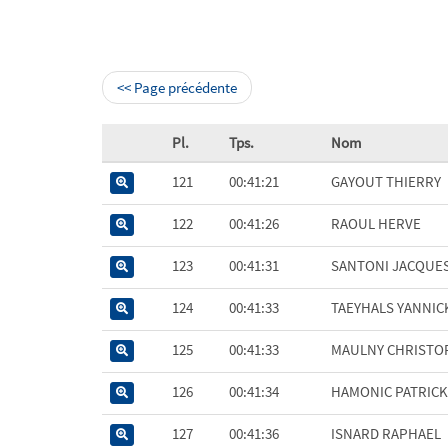
<< Page précédente
Pl.
Tps.
Nom
121
00:41:21
GAYOUT THIERRY
122
00:41:26
RAOUL HERVE
123
00:41:31
SANTONI JACQUE
124
00:41:33
TAEYHALS YANNIC
125
00:41:33
MAULNY CHRISTO
126
00:41:34
HAMONIC PATRICK
127
00:41:36
ISNARD RAPHAEL