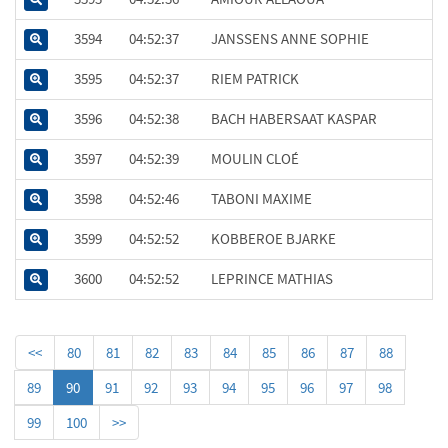
3594
04:52:37
JANSSENS ANNE SOPHIE
3595
04:52:37
RIEM PATRICK
3596
04:52:38
BACH HABERSAAT KASPAR
3597
04:52:39
MOULIN CLOÉ
3598
04:52:46
TABONI MAXIME
3599
04:52:52
KOBBEROE BJARKE
3600
04:52:52
LEPRINCE MATHIAS
<<
80
81
82
83
84
85
86
87
88
89
90
91
92
93
94
95
96
97
98
99
100
>>