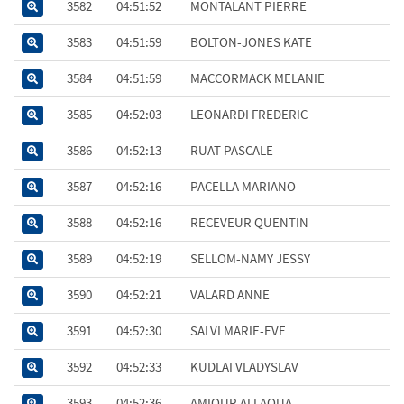
3582
04:51:52
MONTALANT PIERRE
3583
04:51:59
BOLTON-JONES KATE
3584
04:51:59
MACCORMACK MELANIE
3585
04:52:03
LEONARDI FREDERIC
3586
04:52:13
RUAT PASCALE
3587
04:52:16
PACELLA MARIANO
3588
04:52:16
RECEVEUR QUENTIN
3589
04:52:19
SELLOM-NAMY JESSY
3590
04:52:21
VALARD ANNE
3591
04:52:30
SALVI MARIE-EVE
3592
04:52:33
KUDLAI VLADYSLAV
3593
04:52:36
AMIOUR ALLAOUA