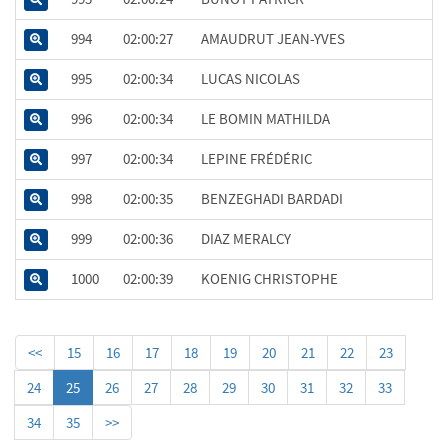
994
02:00:27
AMAUDRUT JEAN-YVES
995
02:00:34
LUCAS NICOLAS
996
02:00:34
LE BOMIN MATHILDA
997
02:00:34
LEPINE FRÉDÉRIC
998
02:00:35
BENZEGHADI BARDADI
999
02:00:36
DIAZ MERALCY
1000
02:00:39
KOENIG CHRISTOPHE
<<
15
16
17
18
19
20
21
22
23
24
25
26
27
28
29
30
31
32
33
34
35
>>