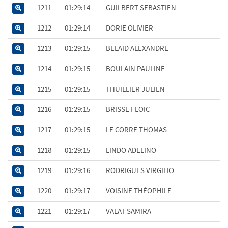
1211
01:29:14
GUILBERT SEBASTIEN
1212
01:29:14
DORIE OLIVIER
1213
01:29:15
BELAID ALEXANDRE
1214
01:29:15
BOULAIN PAULINE
1215
01:29:15
THUILLIER JULIEN
1216
01:29:15
BRISSET LOIC
1217
01:29:15
LE CORRE THOMAS
1218
01:29:15
LINDO ADELINO
1219
01:29:16
RODRIGUES VIRGILIO
1220
01:29:17
VOISINE THÉOPHILE
1221
01:29:17
VALAT SAMIRA