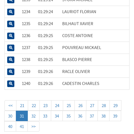
1234
01:29:24
LAURIOT FLORIAN
1235
01:29:24
BILHAUT XAVIER
1236
01:29:25
COSTE ANTOINE
1237
01:29:25
POUVREAU MICKAEL
1238
01:29:25
BLASCO PIERRE
1239
01:29:26
RACLE OLIVIER
1240
01:29:26
CADESTIN CHARLES
<<
21
22
23
24
25
26
27
28
29
30
31
32
33
34
35
36
37
38
39
40
41
>>