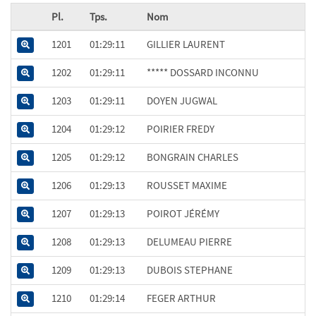
Pl.
Tps.
Nom
1201
01:29:11
GILLIER LAURENT
1202
01:29:11
***** DOSSARD INCONNU
1203
01:29:11
DOYEN JUGWAL
1204
01:29:12
POIRIER FREDY
1205
01:29:12
BONGRAIN CHARLES
1206
01:29:13
ROUSSET MAXIME
1207
01:29:13
POIROT JÉRÉMY
1208
01:29:13
DELUMEAU PIERRE
1209
01:29:13
DUBOIS STEPHANE
1210
01:29:14
FEGER ARTHUR