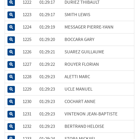
1222
01:29:17
DURIEZ THIBAULT
1223
01:29:17
SMITH LEWIS
1224
01:29:19
MESSAGER PIERRE-YANN
1225
01:29:20
BOCCARA GARY
1226
01:29:21
SUAREZ GUILLAUME
1227
01:29:22
ROUYER FLORIAN
1228
01:29:23
ALETTI MARC
1229
01:29:23
UCLE MANUEL
1230
01:29:23
COCHART ANNE
1231
01:29:23
VINTENON JEAN-BAPTISTE
1232
01:29:23
BERTRAND HELOISE
1233
01:29:24
STORA MICKAEL