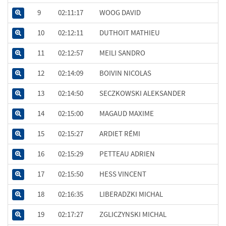
9
02:11:17
WOOG DAVID
10
02:12:11
DUTHOIT MATHIEU
11
02:12:57
MEILI SANDRO
12
02:14:09
BOIVIN NICOLAS
13
02:14:50
SECZKOWSKI ALEKSANDER
14
02:15:00
MAGAUD MAXIME
15
02:15:27
ARDIET RÉMI
16
02:15:29
PETTEAU ADRIEN
17
02:15:50
HESS VINCENT
18
02:16:35
LIBERADZKI MICHAL
19
02:17:27
ZGLICZYNSKI MICHAL