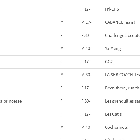
F
F 17-
Fri-LPS
M
M 17-
CADANCE man !
F
F 30-
Challenge accept
M
M 40-
Ya Meng
F
F 17-
GG2
M
M 30-
LA SEB COACH T
F
F 17-
Been there, run th
la princesse
F
F 30-
Les grenouilles sa
F
F 17-
Les Cat’s
M
M 40-
Cochonnets