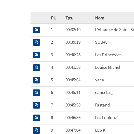
Pl.
Tps.
Nom
1
00:32:10
L'Alliance de Saint-S
2
00:39:19
SUB40
3
00:40:28
Les Princesses
4
00:41:58
Louise Michel
5
00:45:04
yaca
6
00:45:11
cancelsig
7
00:45:58
Fastand
8
00:46:56
Les Loulouz'
9
00:47:04
LES K