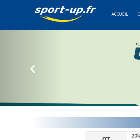
ACCUEIL
C
Previous
20k
07