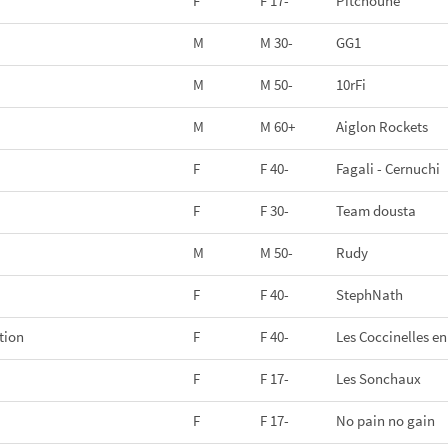
F
F 17-
Pitchoune
M
M 30-
GG1
M
M 50-
10rFi
M
M 60+
Aiglon Rockets
F
F 40-
Fagali - Cernuchi
F
F 30-
Team dousta
M
M 50-
Rudy
F
F 40-
StephNath
tion
F
F 40-
Les Coccinelles en
F
F 17-
Les Sonchaux
F
F 17-
No pain no gain