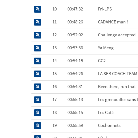
10
00:47:32
Fri-LPS
11
00:48:26
CADANCE man !
12
00:52:02
Challenge accepted
13
00:53:36
Ya Meng
14
00:54:18
GG2
15
00:54:26
LA SEB COACH TEAM
16
00:54:31
Been there, run that
17
00:55:13
Les grenouilles sans 
18
00:55:15
Les Cat’s
19
00:55:59
Cochonnets