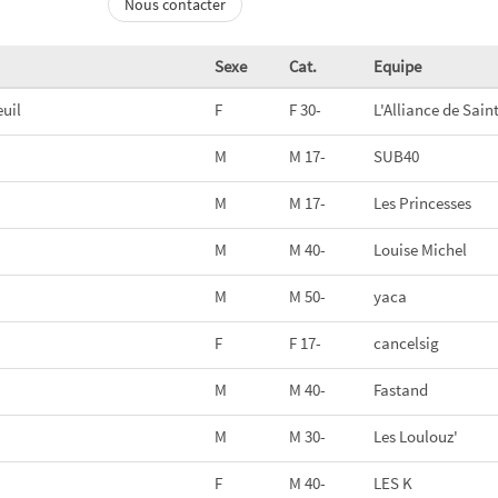
Nous contacter
Sexe
Cat.
Equipe
euil
F
F 30-
L'Alliance de Sain
M
M 17-
SUB40
M
M 17-
Les Princesses
M
M 40-
Louise Michel
M
M 50-
yaca
F
F 17-
cancelsig
M
M 40-
Fastand
M
M 30-
Les Loulouz'
F
M 40-
LES K