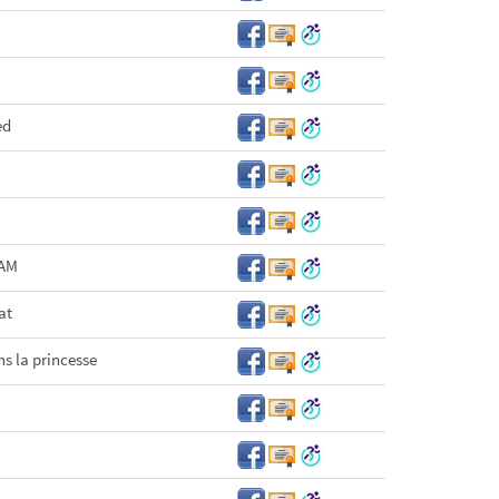
ed
EAM
at
ns la princesse