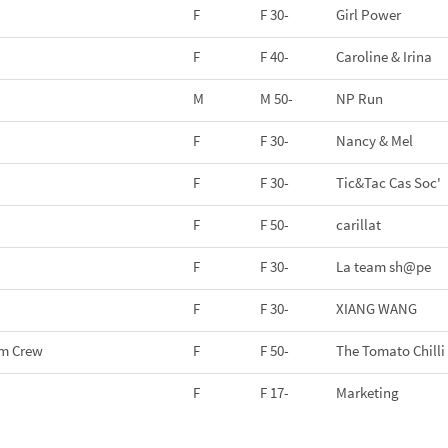
F
F 30-
Girl Power
F
F 40-
Caroline & Irina
M
M 50-
NP Run
F
F 30-
Nancy & Mel
F
F 30-
Tic&Tac Cas Soc'
F
F 50-
carillat
F
F 30-
La team sh@pe
F
F 30-
XIANG WANG
am Crew
F
F 50-
The Tomato Chill
F
F 17-
Marketing