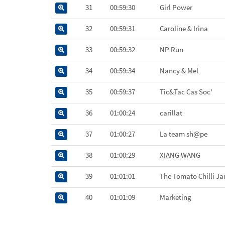
31
00:59:30
Girl Power
32
00:59:31
Caroline & Irina
33
00:59:32
NP Run
34
00:59:34
Nancy & Mel
35
00:59:37
Tic&Tac Cas Soc'
36
01:00:24
carillat
37
01:00:27
La team sh@pe
38
01:00:29
XIANG WANG
39
01:01:01
The Tomato Chilli J
40
01:01:09
Marketing