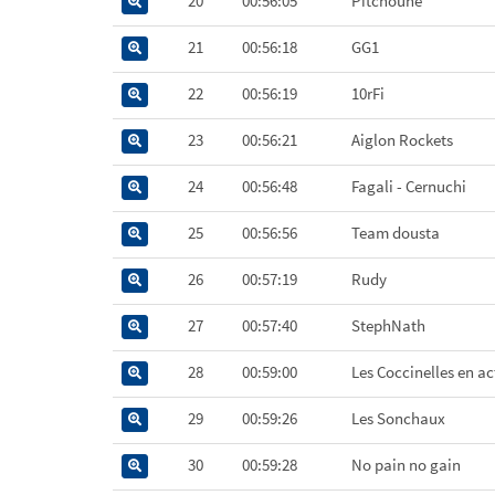
20
00:56:05
Pitchoune
21
00:56:18
GG1
22
00:56:19
10rFi
23
00:56:21
Aiglon Rockets
24
00:56:48
Fagali - Cernuchi
25
00:56:56
Team dousta
26
00:57:19
Rudy
27
00:57:40
StephNath
28
00:59:00
Les Coccinelles en ac
29
00:59:26
Les Sonchaux
30
00:59:28
No pain no gain