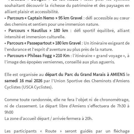
souhaitant découvrir la richesse du patrimoine et des paysages en
alliant plaisir et accessibilité.
•
Parcours « Captain Nemo » 95 km Gravel
: défi accessible au cœur
des chemins et sentiers pour une immersion nature.
•
Parcours « Nautilus » 180 km
: défi sportif équilibré, alliant
intensité et immersion culturelle.
•
Parcours « Passepartout » 180 km Gravel
: Un itinéraire exigeant de
l'endurance et l'esprit d'aventure au plus près de la nature.
•
Parcours « Phileas Fogg » 210 Km
: l’itinéraire « grand voyage », à
l’image des épopées verniennes, conseillé aux plus aguerris.
Elle est organisée au
départ du Parc du Grand Marais à AMIENS
le
samedi 16 mai 2026
par l’Union Sportive des Cheminots d’Amiens
Cyclistes (USCA Cyclistes).
Comme toute randonnée, elle ne fera l’objet ni de chronométrage,
ni de classement. Le départ libre d’Amiens s’effectuera de 7h30 à
9h00
La zone d’accueil départ / arrivée fermera à 20h.
Les participants « Route » seront guidés par un fléchage