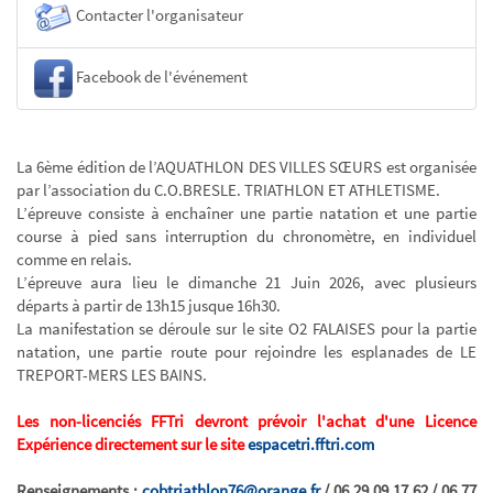
Contacter l'organisateur
Facebook de l'événement
La 6ème édition de l’AQUATHLON DES VILLES SŒURS est organisée
par l’association du C.O.BRESLE. TRIATHLON ET ATHLETISME.
L’épreuve consiste à enchaîner une partie natation et une partie
course à pied sans interruption du chronomètre, en individuel
comme en relais.
L’épreuve aura lieu le dimanche 21 Juin 2026, avec plusieurs
départs à partir de 13h15 jusque 16h30.
La manifestation se déroule sur le site O2 FALAISES pour la partie
natation, une partie route pour rejoindre les esplanades de LE
TREPORT-MERS LES BAINS.
Les non-licenciés FFTri devront prévoir l'achat d'une Licence
Expérience directement sur le site
espacetri.fftri.com
Renseignements :
cobtriathlon76@orange.fr
/ 06 29 09 17 62 / 06 77