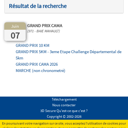
Résultat de la recherche
GRAND PRIX CAMA
Juin
(971 - BAIE MAHAULT)
07
GRAND PRIX 10 KM
GRAND PRIX 5KM - 3eme Etape Challenge Départemental de
5km
GRAND PRIX CAMA 2026
MARCHE (non chronometré)
Téléchargement
Nous contacter
3D Secure Qu'est-ce que c'est ?
Copyright © 2002-2026
Conditions générales
En poursuivant votre navigation sur ce site, vous acceptez l'utilisation de cookies pour
Mentions légales