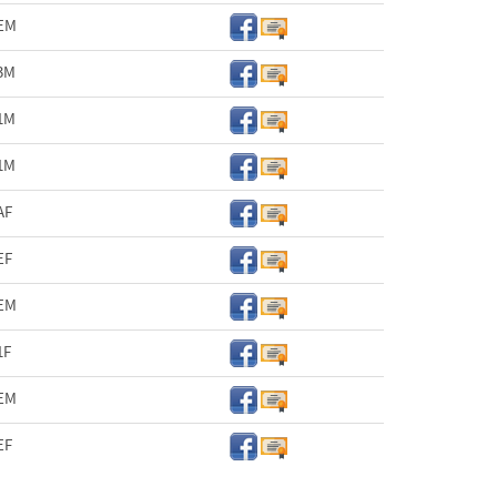
EM
3M
1M
1M
AF
EF
EM
1F
EM
EF