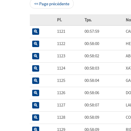
<< Page précédente
Pl.
Tps.
N
1121
00:57:59
CA
1122
00:58:00
HE
1123
00:58:02
AB
1124
00:58:03
XA
1125
00:58:04
GA
1126
00:58:06
DO
1127
00:58:07
LA
1128
00:58:09
CO
1129
00:58:09
RI