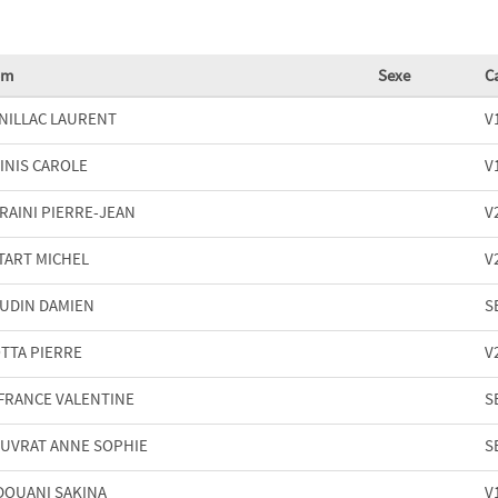
om
Sexe
C
NILLAC LAURENT
V
INIS CAROLE
V
RAINI PIERRE-JEAN
V
TART MICHEL
V
UDIN DAMIEN
S
TTA PIERRE
V
FRANCE VALENTINE
S
UVRAT ANNE SOPHIE
S
DOUANI SAKINA
V