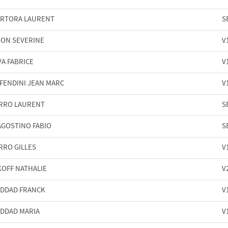
RTORA LAURENT
S
ION SEVERINE
V
VA FABRICE
V
FENDINI JEAN MARC
V
RRO LAURENT
S
AGOSTINO FABIO
S
RRO GILLES
V
KOFF NATHALIE
V
DDAD FRANCK
V
DDAD MARIA
V