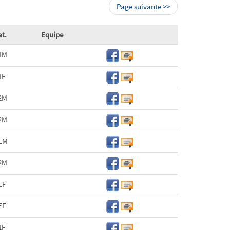
Page suivante >>
at.
Equipe
1M
1F
2M
2M
EM
2M
EF
EF
1F