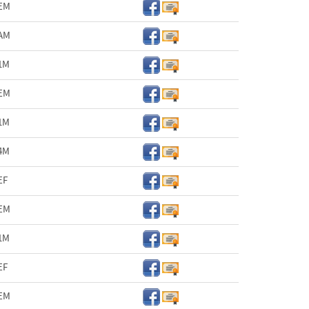
EM
AM
1M
EM
1M
4M
EF
EM
1M
EF
EM