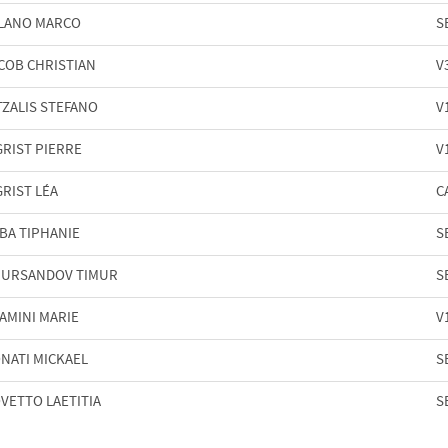
LANO MARCO
S
COB CHRISTIAN
V
TZALIS STEFANO
V
GRIST PIERRE
V
GRIST LÉA
C
BA TIPHANIE
S
URSANDOV TIMUR
S
AMINI MARIE
V
NATI MICKAEL
S
VETTO LAETITIA
S