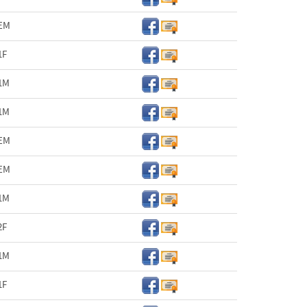
EM
1F
1M
1M
EM
EM
1M
2F
1M
1F