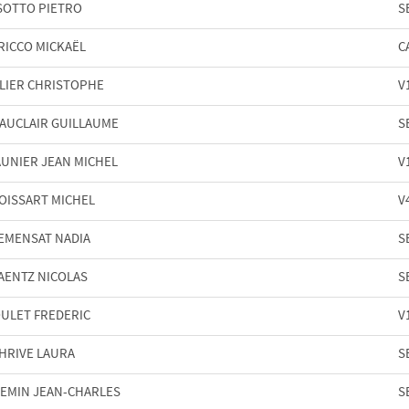
SOTTO PIETRO
S
RICCO MICKAËL
C
LIER CHRISTOPHE
V
AUCLAIR GUILLAUME
S
UNIER JEAN MICHEL
V
OISSART MICHEL
V
EMENSAT NADIA
S
AENTZ NICOLAS
S
ULET FREDERIC
V
HRIVE LAURA
S
EMIN JEAN-CHARLES
S