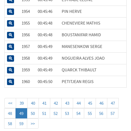
1954
00:45:46
PIN HERVE
1955
00:45:48
CHENEVIERE MATHIS
1956
00:45:48
BOUSTANIFAR HAMID
1957
00:45:49
MANESENKOW SERGE
1958
00:45:49
NOGUEIRA ALVES JOAO
1959
00:45:49
QUARCK THIBAULT
1960
00:45:50
PETITJEAN REGIS
<<
39
40
41
42
43
44
45
46
47
48
49
50
51
52
53
54
55
56
57
58
59
>>