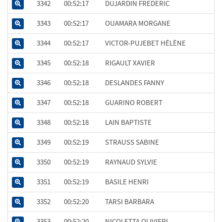
3342
00:52:17
DUJARDIN FREDERIC
3343
00:52:17
OUAMARA MORGANE
3344
00:52:17
VICTOR-PUJEBET HÉLÈNE
3345
00:52:18
RIGAULT XAVIER
3346
00:52:18
DESLANDES FANNY
3347
00:52:18
GUARINO ROBERT
3348
00:52:18
LAIN BAPTISTE
3349
00:52:19
STRAUSS SABINE
3350
00:52:19
RAYNAUD SYLVIE
3351
00:52:19
BASILE HENRI
3352
00:52:20
TARSI BARBARA
3353
00:52:20
NICOLETTA OLIVIERI