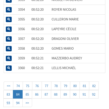
3354
00:52:20
ROYER NICOLAS
3355
00:52:20
CULLERON MARIE
3356
00:52:20
LAPEYRE CÉCILE
3357
00:52:20
DRAGONI OLIVIER
3358
00:52:20
GOMES MARIO
3359
00:52:21
MAZZERBO AUDREY
3360
00:52:21
LELLIS MICHAËL
<<
74
75
76
77
78
79
80
81
82
83
84
85
86
87
88
89
90
91
92
93
94
>>