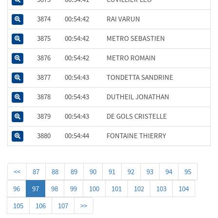
3874
00:54:42
RAI VARUN
3875
00:54:42
METRO SEBASTIEN
3876
00:54:42
METRO ROMAIN
3877
00:54:43
TONDETTA SANDRINE
3878
00:54:43
DUTHEIL JONATHAN
3879
00:54:43
DE GOLS CRISTELLE
3880
00:54:44
FONTAINE THIERRY
<<
87
88
89
90
91
92
93
94
95
96
97
98
99
100
101
102
103
104
105
106
107
>>