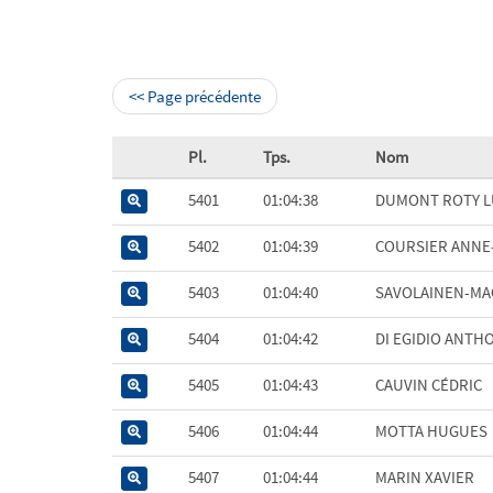
<< Page précédente
Pl.
Tps.
Nom
5401
01:04:38
DUMONT ROTY L
5402
01:04:39
COURSIER ANNE
5403
01:04:40
SAVOLAINEN-MA
5404
01:04:42
DI EGIDIO ANTH
5405
01:04:43
CAUVIN CÉDRIC
5406
01:04:44
MOTTA HUGUES
5407
01:04:44
MARIN XAVIER