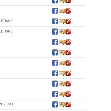
LETISME
LETISME
PROVENCE