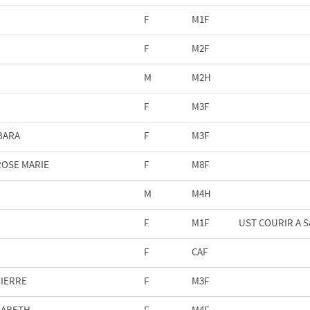
F
M1F
F
M2F
M
M2H
F
M3F
BARA
F
M3F
ROSE MARIE
F
M8F
M
M4H
F
M1F
UST COURIR A 
F
CAF
PIERRE
F
M3F
SABETH
F
M4F