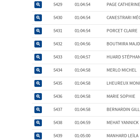
5429
01:04:54
PAGE CATHERIN
5430
01:04:54
CANESTRARI MÉ
5431
01:04:54
PORCET CLAIRE
5432
01:04:56
BOUTMIRA MAJD
5433
01:04:57
HUARD STÉPHA
5434
01:04:58
MERLO MICHEL
5435
01:04:58
LHEUREUX MON
5436
01:04:58
MARIE SOPHIE
5437
01:04:58
BERNARDIN GILL
5438
01:04:59
MEHAT YANNICK
5439
01:05:00
MANHARD LEÏLA