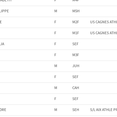
LIPPE
M
M5H
E
F
M2F
US CAGNES ATH
F
M1F
US CAGNES ATH
LIA
F
SEF
F
M3F
M
JUH
F
SEF
M
CAH
F
SEF
NDRE
M
SEH
S/L AIX ATHLE 