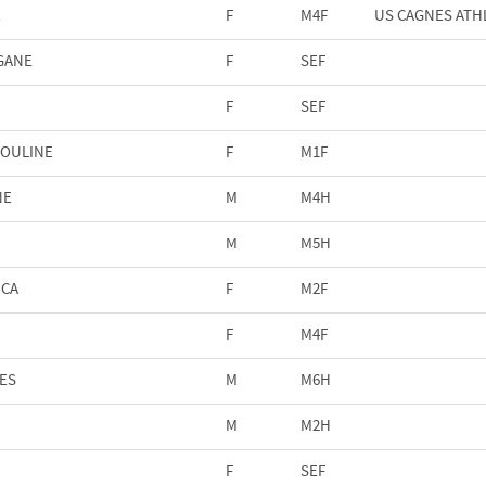
E
F
M4F
US CAGNES ATH
GANE
F
SEF
F
SEF
OULINE
F
M1F
NE
M
M4H
M
M5H
ICA
F
M2F
F
M4F
ES
M
M6H
M
M2H
F
SEF