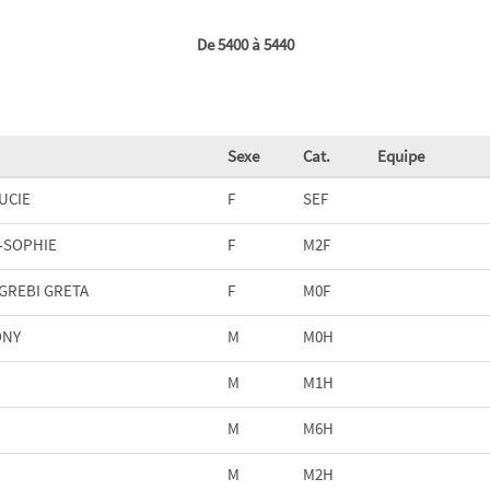
De 5400 à 5440
Sexe
Cat.
Equipe
UCIE
F
SEF
-SOPHIE
F
M2F
GREBI GRETA
F
M0F
ONY
M
M0H
M
M1H
M
M6H
M
M2H