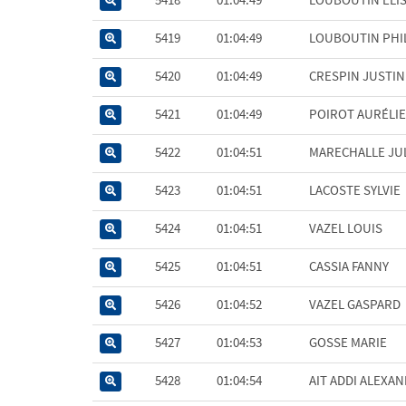
5419
01:04:49
LOUBOUTIN PHI
5420
01:04:49
CRESPIN JUSTIN
5421
01:04:49
POIROT AURÉLIE
5422
01:04:51
MARECHALLE JU
5423
01:04:51
LACOSTE SYLVIE
5424
01:04:51
VAZEL LOUIS
5425
01:04:51
CASSIA FANNY
5426
01:04:52
VAZEL GASPARD
5427
01:04:53
GOSSE MARIE
5428
01:04:54
AIT ADDI ALEXA