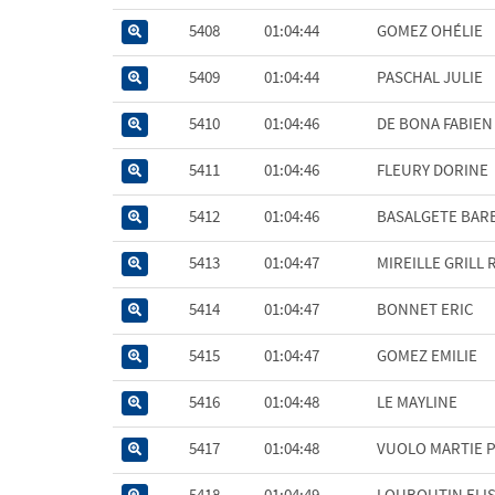
5408
01:04:44
GOMEZ OHÉLIE
5409
01:04:44
PASCHAL JULIE
5410
01:04:46
DE BONA FABIEN
5411
01:04:46
FLEURY DORINE
5412
01:04:46
BASALGETE BAR
5413
01:04:47
MIREILLE GRILL 
5414
01:04:47
BONNET ERIC
5415
01:04:47
GOMEZ EMILIE
5416
01:04:48
LE MAYLINE
5417
01:04:48
VUOLO MARTIE 
5418
01:04:49
LOUBOUTIN ELI