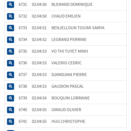
6731
02:04:50
BLEMAND DOMINIQUE
6732
02:04:50
CHAUD EMILIEN
6733
02:04:51
BENJELLOUN TOUIMI SAMYA
6734
02:04:52
LEGRAND PERRINE
6735
02:04:53
VO THI TUYET MINH
6736
02:04:53
VALERIO CEDRIC
6737
02:04:53
DJAMDJIAN PIERRE
6738
02:04:53
GAUDION PASCAL
6739
02:04:54
BOUQUIN LORRAINE
6740
02:04:55
GIRAUD OLIVIER
6741
02:04:55
HUG CHRISTOPHE