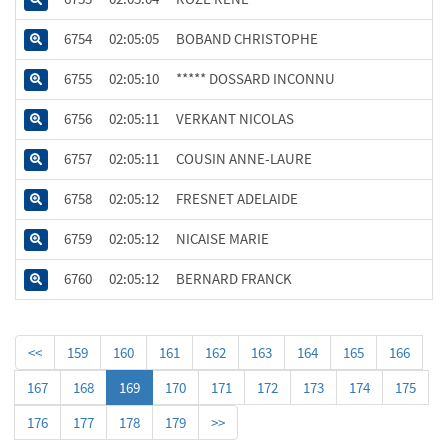
6754
02:05:05
BOBAND CHRISTOPHE
6755
02:05:10
***** DOSSARD INCONNU
6756
02:05:11
VERKANT NICOLAS
6757
02:05:11
COUSIN ANNE-LAURE
6758
02:05:12
FRESNET ADELAIDE
6759
02:05:12
NICAISE MARIE
6760
02:05:12
BERNARD FRANCK
<<
159
160
161
162
163
164
165
166
167
168
169
170
171
172
173
174
175
176
177
178
179
>>