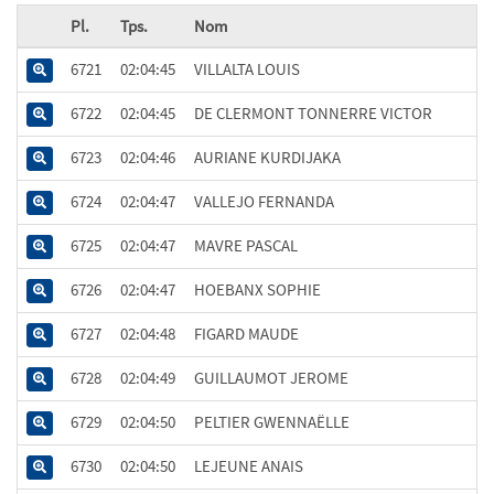
Pl.
Tps.
Nom
6721
02:04:45
VILLALTA LOUIS
6722
02:04:45
DE CLERMONT TONNERRE VICTOR
6723
02:04:46
AURIANE KURDIJAKA
6724
02:04:47
VALLEJO FERNANDA
6725
02:04:47
MAVRE PASCAL
6726
02:04:47
HOEBANX SOPHIE
6727
02:04:48
FIGARD MAUDE
6728
02:04:49
GUILLAUMOT JEROME
6729
02:04:50
PELTIER GWENNAËLLE
6730
02:04:50
LEJEUNE ANAIS