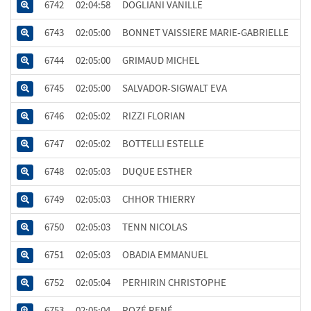
6742
02:04:58
DOGLIANI VANILLE
6743
02:05:00
BONNET VAISSIERE MARIE-GABRIELLE
6744
02:05:00
GRIMAUD MICHEL
6745
02:05:00
SALVADOR-SIGWALT EVA
6746
02:05:02
RIZZI FLORIAN
6747
02:05:02
BOTTELLI ESTELLE
6748
02:05:03
DUQUE ESTHER
6749
02:05:03
CHHOR THIERRY
6750
02:05:03
TENN NICOLAS
6751
02:05:03
OBADIA EMMANUEL
6752
02:05:04
PERHIRIN CHRISTOPHE
6753
02:05:04
ROZÉ RENÉ