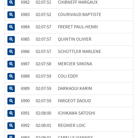
6982
02:07:51
CHIBNEFF MARGAUX
6983
02:07:52
COURIVAUD BAPTISTE
6984
02:07:57
FRERET PAUL-HENRI
6985
02:07:57
QUINTIN OLIVIER
6986
02:07:57
SCHÜTTLER MARLENE
6987
02:07:58
MERCIER SIMONA
6988
02:07:59
COLI EDDY
6989
02:07:59
DARKAOUI KARIM
6990
02:07:59
FARGEOT DAOUD
6991
02:08:00
ICHIKAWA SATOSHI
6992
02:08:01
REGNIER LOIC
6993
02:08:01
CAPELLE VIANNEY